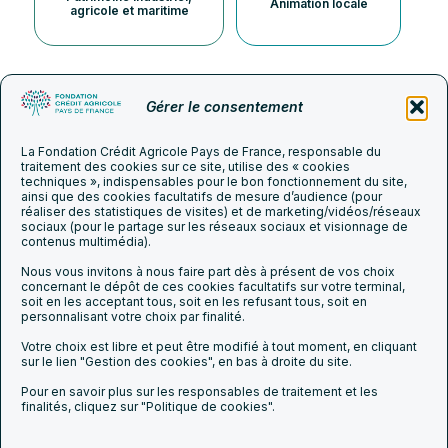
Animation locale
agricole et maritime
Gérer le consentement
La Fondation Crédit Agricole Pays de France, responsable du
traitement des cookies sur ce site, utilise des « cookies
techniques », indispensables pour le bon fonctionnement du site,
ainsi que des cookies facultatifs de mesure d’audience (pour
S’engager en faveur du patrimoine culturel
réaliser des statistiques de visites) et de marketing/vidéos/réseaux
sociaux (pour le partage sur les réseaux sociaux et visionnage de
contenus multimédia).
Nous vous invitons à nous faire part dès à présent de vos choix
concernant le dépôt de ces cookies facultatifs sur votre terminal,
Agir chaque jour
soit en les acceptant tous, soit en les refusant tous, soit en
S’engager
L’actualité du
dans l’intérêt de
personnalisant votre choix par finalité.
ensemble pour
groupe
Suivez-
nos clients et de
nous sur
l’autonomie de
les
réseaux
la société.
Votre choix est libre et peut être modifié à tout moment, en cliquant
chacun
sur le lien "Gestion des cookies", en bas à droite du site.
Pour en savoir plus sur les responsables de traitement et les
finalités, cliquez sur "Politique de cookies".