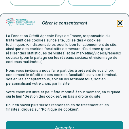
Gérer le consentement
La Fondation Crédit Agricole Pays de France, responsable du
traitement des cookies sur ce site, utilise des « cookies
techniques », indispensables pour le bon fonctionnement du site,
ainsi que des cookies facultatifs de mesure d’audience (pour
S’engager en faveur du patrimoine culturel
réaliser des statistiques de visites) et de marketing/vidéos/réseaux
sociaux (pour le partage sur les réseaux sociaux et visionnage de
contenus multimédia).
Nous vous invitons à nous faire part dès à présent de vos choix
concernant le dépôt de ces cookies facultatifs sur votre terminal,
Agir chaque jour
soit en les acceptant tous, soit en les refusant tous, soit en
S’engager
L’actualité du
dans l’intérêt de
personnalisant votre choix par finalité.
ensemble pour
groupe
Suivez-
nos clients et de
nous sur
l’autonomie de
les
réseaux
la société.
Votre choix est libre et peut être modifié à tout moment, en cliquant
chacun
sur le lien "Gestion des cookies", en bas à droite du site.
Pour en savoir plus sur les responsables de traitement et les
finalités, cliquez sur "Politique de cookies".
Accepter